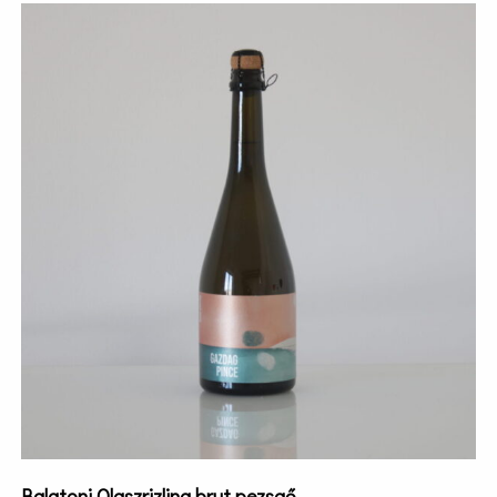
Balatoni Olaszrizling brut pezsgő