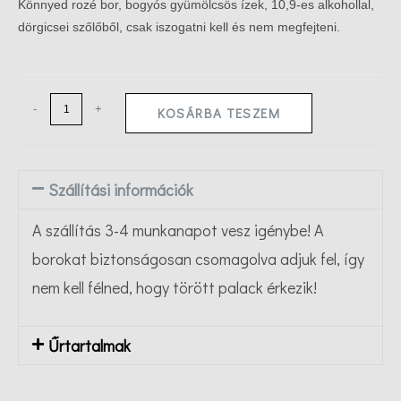
Könnyed rozé bor, bogyós gyümölcsös ízek, 10,9-es alkohollal,
dörgicsei szőlőből, csak iszogatni kell és nem megfejteni.
-
+
KOSÁRBA TESZEM
Szállítási információk
A szállítás 3-4 munkanapot vesz igénybe! A
borokat biztonságosan csomagolva adjuk fel, így
nem kell félned, hogy törött palack érkezik!
Űrtartalmak