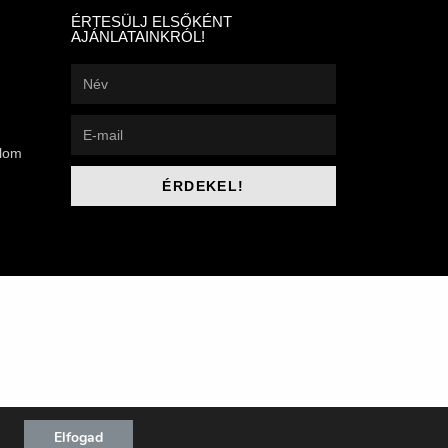
ÉRTESÜLJ ELSŐKÉNT
AJÁNLATAINKRÓL!
lom
ÉRDEKEL!
yasztásnak. Éppen ezért
Elfogad