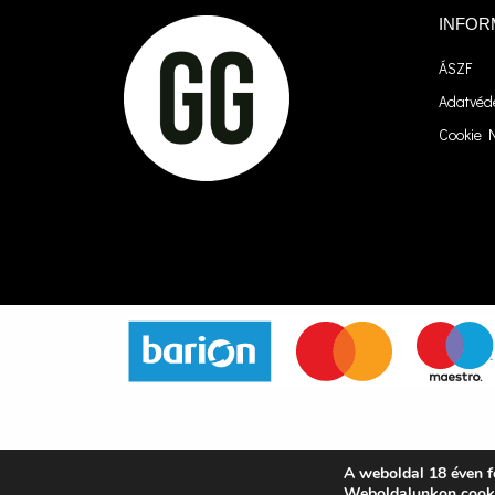
INFOR
ÁSZF
Adatvéde
Cookie N
A weboldal 18 éven fe
Családi vállalkozásunk
Weboldalunkon cooki