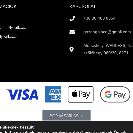
MÁCIÓK
KAPCSOLAT
+36 30 483 8354
lmi Nyilatkozat
gazdagpince@gmail.com
yilatkozat
Mencshely, WPH5+X6, Ha
szőlőhegy 080/30, 8271
BOR VÁSÁRLÁS ->
lülieknek készült!
 elkötelezett híve és támogatója a felelősségteljes, kulturált italfog
e-kat használunk, hogy a legrelevánsabb élményt nyújtsuk Önnek.