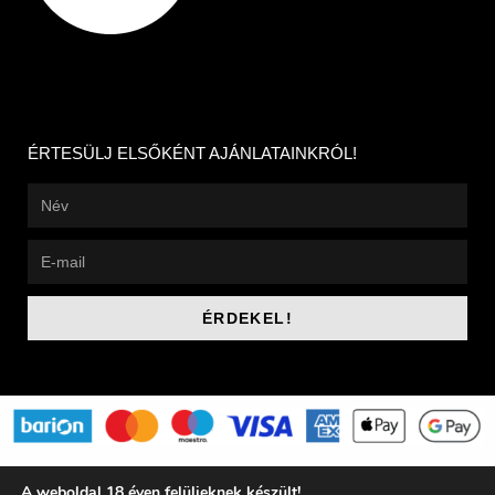
ÉRTESÜLJ ELSŐKÉNT AJÁNLATAINKRÓL!
ÉRDEKEL!
BOR VÁSÁRLÁS ->
A weboldal 18 éven felülieknek készült!