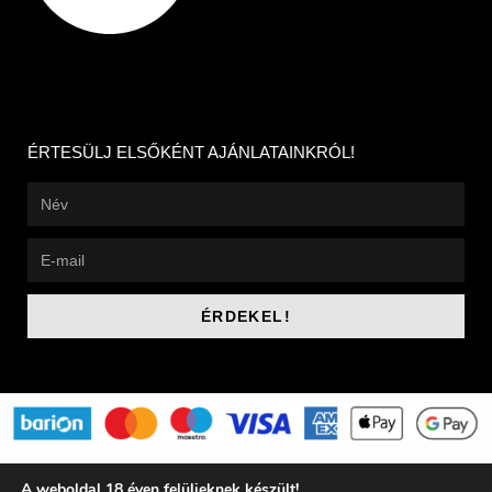
ÉRTESÜLJ ELSŐKÉNT AJÁNLATAINKRÓL!
ÉRDEKEL!
BOR VÁSÁRLÁS ->
A weboldal 18 éven felülieknek készült!